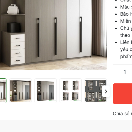
Màu s
Bảo h
Miễn 
Chú 
theo
Liên
yêu c
phẩ
Chia sẻ 