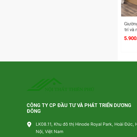
Giườn
trí và
5.900
CÔNG TY CP ĐẦU TƯ VÀ PHÁT TRIỂN DƯƠNG
ĐÔNG
LK08.11, Khu đô thị Hinode Royal Park, Hoài Đức, 
Nội, Việt Nam
Tủ Quầ