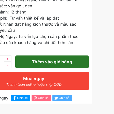
ắc: vân gỗ , đen
ành: 12 tháng
phí: Tư vấn thiết kế và lắp đặt
ý: Nhận đặt hàng kích thước và màu sắc
 yêu cầu
 Hệ Ngay: Tư vấn lựa chọn sản phẩm theo
ầu của khách hàng và chi tiết hơn sản
m
+
Thêm vào giỏ hàng
–
Mua ngay
Thanh toán online hoặc ship COD
ngay:
Chia sẻ
Chia sẻ
Chia sẻ