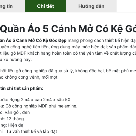
g tin
Chi tiết
Hướng dẫn
 Quần Áo 5 Cánh Mở Có Kệ Gó
n Áo 5 Cánh Mở Có Kệ Góc Đẹp
mang phong cách thiết kế hiện đại v
uyền công nghệ tiên tiến, ứng dụng máy móc hiện đại; sản phẩm đảm
ất liệu gỗ MDF khách hàng hoàn toàn có thể yên tâm về chất lượng c
u xu hướng này.
chất liệu gỗ công nghiệp đã qua sử lý, không độc hại, bề mặt phủ 
o không cong vênh, mối mọt.
in chi tiết sản phẩm:
hước: Rộng 2m4 x cao 2m4 x sâu 50
iệu: Gỗ công nghiệp MDF phủ melamine.
c: vân gỗ , đen
nh: 12 tháng
ng: Hiện đại
í: Tư vấn thiết kế và lắp đặt