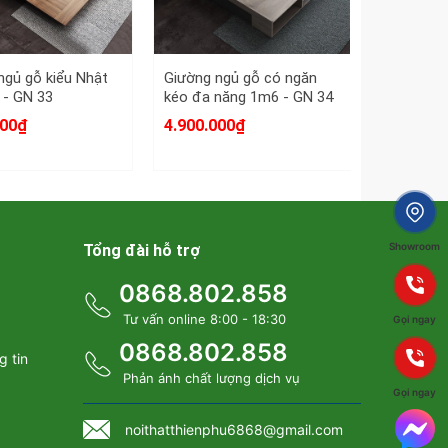
ngủ gỗ kiểu Nhật
Giường ngủ gỗ có ngăn
Giường g
 - GN 33
kéo đa năng 1m6 - GN 34
phản lật 
31
000₫
4.900.000₫
6.900.00
Showroom
Tổng đài hỗ trợ
0868.802.858
Tư vấn online 8:00 - 18:30
Gọi ngay
0868.802.858
g tin
Phản ánh chất lượng dịch vụ
Gọi ngay
noithatthienphu6868@gmail.com