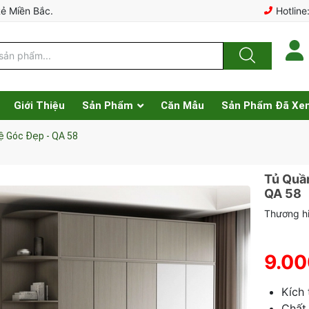
Rẻ Miền Bắc.
Hotline
Giới Thiệu
Sản Phẩm
Căn Mẫu
Sản Phẩm Đã Xe
ệ Góc Đẹp - QA 58
Tủ Quầ
QA 58
Thương h
9.00
Kích
Chất