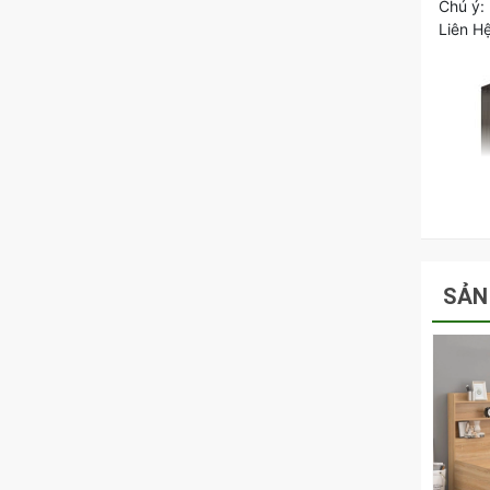
Chú ý:
Liên H
SẢN