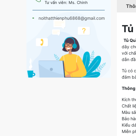
Tư vấn viên: Ms. Chinh
Thôn
noithatthienphu6868@gmail.com
Tủ
Tủ Quầ
dây ch
với ch
dẫn đầ
Tủ có 
đảm bả
Thông t
Kích t
Chất l
Màu sắ
Bảo hà
Kiểu dá
Miễn ph