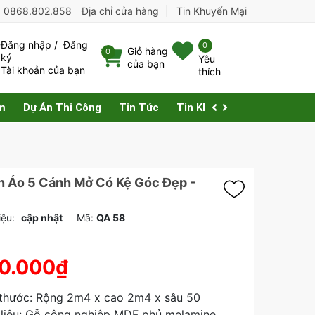
:
0868.802.858
Địa chỉ cửa hàng
Tin Khuyến Mại
Đăng nhập
/
Đăng
0
Giỏ hàng
0
ký
Yêu
của bạn
Tài khoản của bạn
thích
m
Dự Án Thi Công
Tin Tức
Tin Khuyến Mại
Liên Hệ
n Áo 5 Cánh Mở Có Kệ Góc Đẹp -
iệu:
cập nhật
Mã:
QA 58
0.000₫
 thước: Rộng 2m4 x cao 2m4 x sâu 50
 liệu: Gỗ công nghiệp MDF phủ melamine.