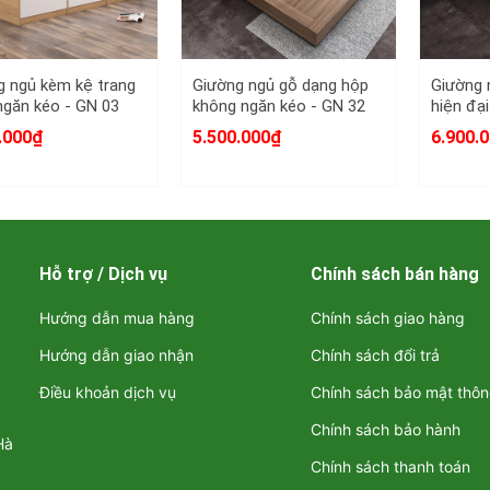
g ngủ kèm kệ trang
Giường ngủ gỗ dạng hộp
Giường 
 ngăn kéo - GN 03
không ngăn kéo - GN 32
hiện đại
.000₫
5.500.000₫
6.900.
Hỗ trợ / Dịch vụ
Chính sách bán hàng
Hướng dẫn mua hàng
Chính sách giao hàng
Hướng dẫn giao nhận
Chính sách đổi trả
Điều khoản dịch vụ
Chính sách bảo mật thôn
Chính sách bảo hành
Hà
Chính sách thanh toán
n Áo 5 Cánh Mở Có Kệ Góc Đẹp