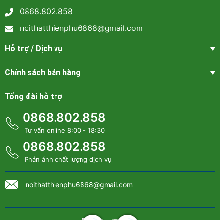
* Số hotline: 0868 802 858
0868.802.858
* Facebook:
Nội thất thiên phú
noithatthienphu6868@gmail.com
* Email : noithatthienphu6868@gmail.com
Hỗ trợ / Dịch vụ
Chính sách bán hàng
Tổng đài hỗ trợ
0868.802.858
Tư vấn online 8:00 - 18:30
0868.802.858
Phản ánh chất lượng dịch vụ
noithatthienphu6868@gmail.com