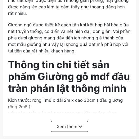
như tiết kiệm được diện tích không gian phòng, mặt giường
được nâng lên cao làm ta cảm thấy như thoáng đãng hơn
rất nhiều.
Giường ngủ được thiết kế cách tân khi kết hợp hài hòa giữa
nét truyền thống, cổ điển và nét hiện đại, đơn giản. Với phần
phía dưới giường mang đầy tiện ích nhưng giá thành của
một mẫu giường như vậy lại không quá đắt mà phù hợp với
túi tiền của rất nhiều khách hàng.
Thông tin chi tiết sản
phẩm Giường gỗ mdf đầu
tràn phản lật thông minh
Kích thước: rộng 1m6 x dài 2m x cao 30cm ( đầu giường
rộng 2m6 )
Màu sắc: Màu vân gỗ hoặc theo nhu cầu khách hàng
Chất liệu: gỗ MDF phủ melamin
Đặc điểm: Có 2 tab đầu giường, có hộc đựng đồ
Xem thêm
dưới giường