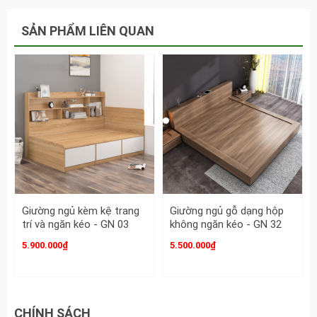
Miễn phí: Tư vấn thiết kế và lắp đặt
Lưu ý: Giá đã bao gồm 2 tab đầu giường
SẢN PHẨM LIÊN QUAN
Bảo hành: 12 tháng
Liên Hệ Ngay: Nhận tư vấn sản phẩm theo nhu cầu khách
hàng và xem chi tiết sản phẩm
Giường ngủ kèm kệ trang
Giường ngủ gỗ dạng hộp
trí và ngăn kéo - GN 03
không ngăn kéo - GN 32
5.900.000₫
5.500.000₫
CHÍNH SÁCH