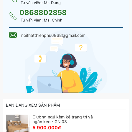
Tư vấn viên: Mr. Dung
* Số hotline: 0868 802 858
* Facebook:
Nội thất thiên phú
0868802858
* Email : noithatthienphu6868@gmail.com
Tư vấn viên: Ms. Chinh
noithatthienphu6868@gmail.com
BẠN ĐANG XEM SẢN PHẨM
Giường ngủ kèm kệ trang trí và
ngăn kéo - GN 03
5.900.000₫