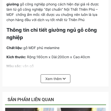
giường
gỗ công nghiệp phong cách hiện đại giá rẻ được
làm từ gỗ công nghiệp “đạt chuẩn” Nội Thất Thiên Phú –
MDF chống ẩm mốc rất được ưu chuộng nên luôn là lựa
chọn hàng đầu với dịch vụ tốt nhất từ Thiên Phú
Thông tin chi tiết giường ngủ gỗ công
nghiệp
Chất liệu:
gỗ MDF phủ melamine
Kích thước:
Rộng:160cm x Dài:200cm x Cao:40cm
Màu sắc:
vân gỗ
Quý khách có thể lựa chọn mã màu theo yêu cầu
Xem thêm
SẢN PHẨM LIÊN QUAN