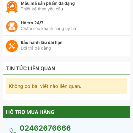
Mẫu mã sản phẩm đa dạng
Thiết kế theo yêu cầu
Hỗ trợ 24/7
Chăm sóc khách hàng uy tín
Bảo hành lâu dài hạn
Đổi trả dễ dàng
Vì sao bạn nên chọn
giường ngủ gỗ công nghiệp
TIN TỨC LIÊN QUAN
Giá sản phẩm cạnh tranh với những nơi khác
Chất lượng sản phẩm đảm bảo
Cung cấp trọn gói nội thất văn phòng, gia đình
Không có bài viết nào liên quan.
Đội nhân viên tư vấn và lắp đặt chuyên nghiệp
Nhiều sản phẩm mới, chất lượng được cập nhật thường
xuyên
Nhận đặt hàng theo kích thước và số lượng của khách
HỖ TRỢ MUA HÀNG
Thông tin : Nội thất Thiên Phú
02462676666
* Đặt hàng online tại website: noithatthienphu.com