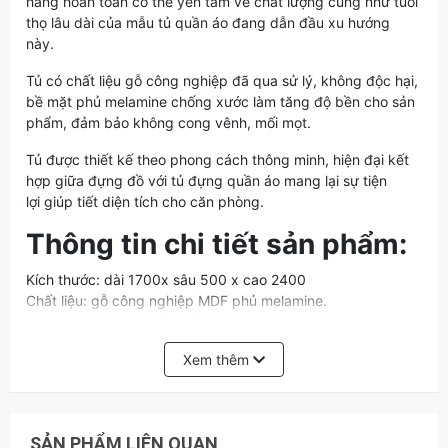
hàng hoàn toàn có thể yên tâm về chất lượng cũng như tuổi
thọ lâu dài của mẫu tủ quần áo đang dẫn đầu xu hướng
này.
Tủ có chất liệu gỗ công nghiệp đã qua sử lý, không độc hại,
bề mặt phủ melamine chống xước làm tăng độ bền cho sản
phẩm, đảm bảo không cong vênh, mối mọt.
Tủ được thiết kế theo phong cách thông minh, hiện đại kết
hợp giữa đựng đồ với tủ đựng quần áo mang lại sự tiện
lợi giúp tiết diện tích cho căn phòng.
Thông tin chi tiết sản phẩm:
Kích thước: dài 1700x sâu 500 x cao 2400
Chất liệu: gỗ công nghiệp MDF phủ melamine.
Màu sắc: Theo nhu cầu của khách hàng
Bảo hành: 12 tháng
Xem thêm
Kiểu dáng: Hiện đại
Miễn phí: Tư vấn thiết kế và lắp đặt
Chú ý: Nhận đặt hàng kích thước và màu sắc theo yêu cầu
Liên Hệ Ngay: Tư vấn lựa chọn sản phẩm theo yêu cầu của
SẢN PHẨM LIÊN QUAN
khách hàng và chi tiết hơn sản phẩm