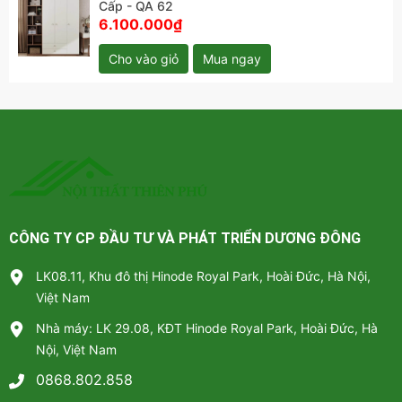
Tủ quần áo giá rẻ
Cấp - QA 62
Giường sắt ra giẻ
6.100.000₫
Bàn ăn gia đình giá rẻ
Cho vào giỏ
Mua ngay
Thông tin: Nội thất Thiên phú
* Đặt hàng online tại website: noithatthienphu.com
* Số hotline: 0868 802 858
* Facebook:
Nội Thất Thiên phú
* Email : noithatthienphu6868@gmail.com
CÔNG TY CP ĐẦU TƯ VÀ PHÁT TRIỂN DƯƠNG ĐÔNG
LK08.11, Khu đô thị Hinode Royal Park, Hoài Đức, Hà Nội,
Việt Nam
Nhà máy: LK 29.08, KĐT Hinode Royal Park, Hoài Đức, Hà
Nội, Việt Nam
0868.802.858