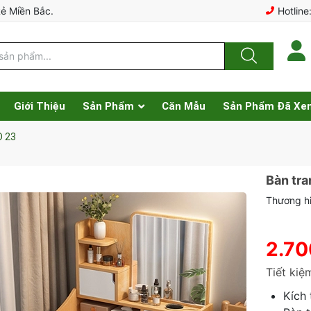
Rẻ Miền Bắc.
Hotline
Giới Thiệu
Sản Phẩm
Căn Mẫu
Sản Phẩm Đã Xe
D 23
Bàn tra
Thương h
2.70
Tiết ki
Kích