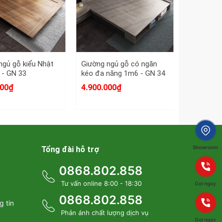
ngủ gỗ kiểu Nhật
Giường ngủ gỗ có ngăn
Giường g
 - GN 33
kéo đa năng 1m6 - GN 34
phản lật 
31
000₫
4.900.000₫
6.900.00
điểm hiện đại?
Showroom
Tổng đài hỗ trợ
0868.802.858
Tư vấn online 8:00 - 18:30
Gọi ngay
0868.802.858
g tin
Phản ánh chất lượng dịch vụ
hòng như:
Gọi ngay