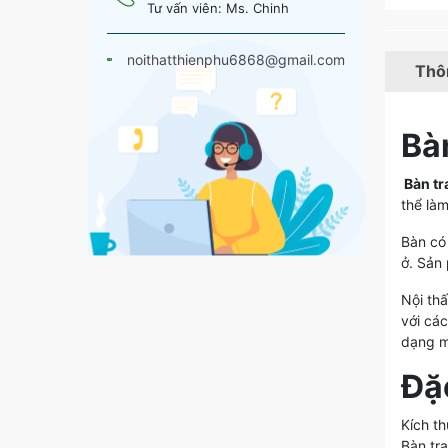
Tư vấn viên: Ms. Chinh
noithatthienphu6868@gmail.com
Thôn
Bàn
Bàn tr
thể là
Bàn có
ở. Sản
Nội th
với cá
dạng m
Đặ
Kích t
Bàn tr