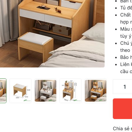
Bàn 
Tủ đ
Chất
hợp 
Màu 
tùy ý
Chú 
theo
Bảo h
Liên
cầu c
Chia sẻ 