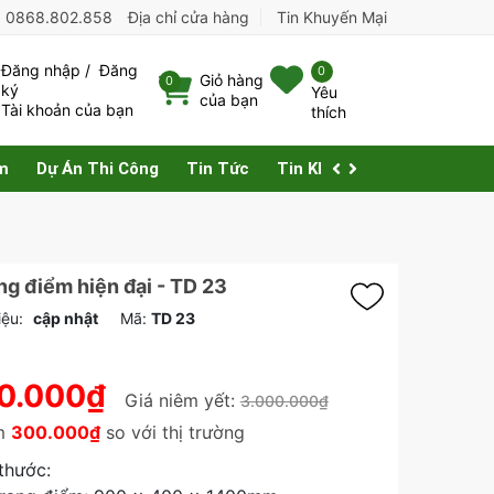
:
0868.802.858
Địa chỉ cửa hàng
Tin Khuyến Mại
Đăng nhập
/
Đăng
0
Giỏ hàng
0
ký
Yêu
của bạn
Tài khoản của bạn
thích
m
Dự Án Thi Công
Tin Tức
Tin Khuyến Mại
Liên Hệ
ng điểm hiện đại - TD 23
iệu:
cập nhật
Mã:
TD 23
0.000₫
Giá niêm yết:
3.000.000₫
ệm
300.000₫
so với thị trường
 thước: