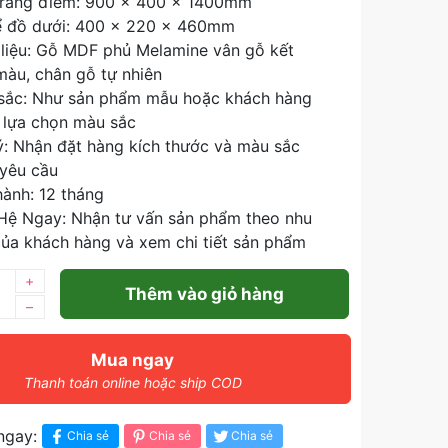
trang điểm: 900 x 400 x 1400mm
ể đồ dưới: 400 x 220 x 460mm
 liệu: Gỗ MDF phủ Melamine vân gỗ kết
màu, chân gỗ tự nhiên
sắc: Như sản phẩm mẫu hoặc khách hàng
 lựa chọn màu sắc
ý: Nhận đặt hàng kích thước và màu sắc
 yêu cầu
ành: 12 tháng
 Hệ Ngay: Nhận tư vấn sản phẩm theo nhu
ủa khách hàng và xem chi tiết sản phẩm
+
Thêm vào giỏ hàng
–
Mua ngay
Thanh toán online hoặc ship COD
ngay:
Chia sẻ
Chia sẻ
Chia sẻ