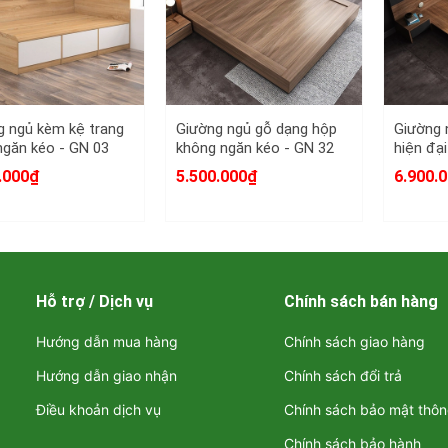
g ngủ kèm kệ trang
Giường ngủ gỗ dạng hộp
Giường 
 ngăn kéo - GN 03
không ngăn kéo - GN 32
hiện đại
 trang điểm hiện đại
.000₫
5.500.000₫
6.900.
 sao bạn nên chọn bàn trang 
n phẩm cạnh tranh với những nơi khác
ượng sản phẩm đảm bảo, tháo lắp và vận chuyển dễ dàng
p trọn gói nội thất văn phòng, gia đình
Hỗ trợ / Dịch vụ
Chính sách bán hàng
n viên tư vấn và lắp đặt chuyên nghiệp
g mọi nhu cầu khách hàng
Hướng dẫn mua hàng
Chính sách giao hàng
sản phẩm mới, chất lượng được cập nhật thường xuyên
ặt hàng theo yêu cầu của khách
Hướng dẫn giao nhận
Chính sách đổi trả
t
Thiên phú
– N
ội Thất giá rẻ:
Điều khoản dịch vụ
Chính sách bảo mật thôn
Chính sách bảo hành
, chúng tôi cung cấp nhiều sản phẩm nội thất cho gia đình và văn p