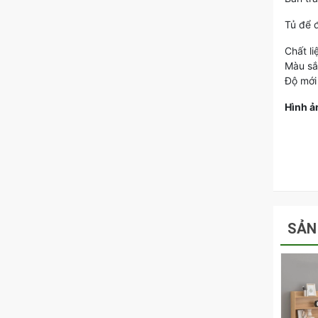
Tủ để 
Chất l
Màu sắ
Độ mới
Hình a
SẢN