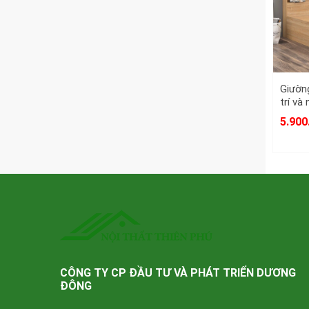
Giườn
trí và
Bàn
5.900
Vì
Giá sả
Chất l
Cung cấ
Đội nhâ
Đáp ứn
Nhiều 
Nhận đ
CÔNG TY CP ĐẦU TƯ VÀ PHÁT TRIỂN DƯƠNG
Nội thấ
ĐÔNG
Tại đây