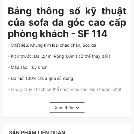
Bảng thông số kỹ thuật
của sofa da góc cao cấp
phòng khách - SF 114
- Chất liệu: Khung kim loại chắc chắn, Bọc da
- Kích thước: Dài 2,4m, Rộng 1,6m ( có thể thay đổi )
- Màu sắc: Tùy chọn
- Độ mới 100% chưa qua sử dụng.
- Lưu ý: Quý khách có thể chọn màu sắc, kích thước, chất
liệu theo yêu cầu. Liên hệ nhận tư vấn ngay chi tiết sản
phẩm.
Xem thêm
Ấn tượng với mẫu Sofa
da góc cao cấp phòng
SẢN PHẨM LIÊN QUAN