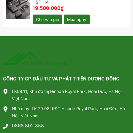
- SF 114
19.500.000₫
Cho vào giỏ
Mua ngay
CÔNG TY CP ĐẦU TƯ VÀ PHÁT TRIỂN DƯƠNG ĐÔNG
LK08.11, Khu đô thị Hinode Royal Park, Hoài Đức, Hà Nội,
Việt Nam
Nhà máy: LK 29.08, KĐT Hinode Royal Park, Hoài Đức, Hà
Sofa da góc cao cấp phòng khách - SF 114
Nội, Việt Nam
0868.802.858