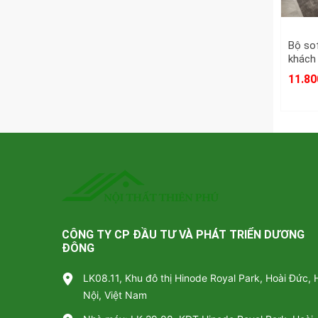
Bộ so
khách 
11.80
CÔNG TY CP ĐẦU TƯ VÀ PHÁT TRIỂN DƯƠNG
ĐÔNG
LK08.11, Khu đô thị Hinode Royal Park, Hoài Đức, 
Nội, Việt Nam
Trước h
gây ấn