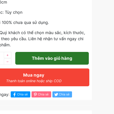
90cm
c: Tùy chọn
i 100% chưa qua sử dụng.
 Quý khách có thể chọn màu sắc, kích thước,
u theo yêu cầu. Liên hệ nhận tư vấn ngay chi
 phẩm.
+
Thêm vào giỏ hàng
–
Mua ngay
Thanh toán online hoặc ship COD
ngay:
Chia sẻ
Chia sẻ
Chia sẻ