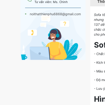
Thôn
Tư vấn viên: Ms. Chinh
noithatthienphu6868@gmail.com
Sofa t
nhưng v
137 dễ
chắc c
cho phò
Sof
- Chất 
- Kích
- Màu 
- Độ m
- Lưu ý
Hìn