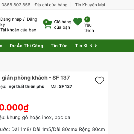
:
0868.802.858
Địa chỉ cửa hàng
Tin Khuyến Mại
Đăng nhập
/
Đăng
0
Giỏ hàng
0
ký
Yêu
của bạn
Tài khoản của bạn
thích
m
Dự Án Thi Công
Tin Tức
Tin Khuyến Mại
Liên Hệ
i giản phòng khách - SF 137
ệu:
nội thất thiên phú
Mã:
SF 137
0.000₫
iệu: khung gỗ hoặc inox, bọc da
thước: Dài 1m8/ Dài 1m5/Dài 80cmx Rộng 80cm