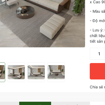
x Cao 
- Màu sắ
- Độ mớ
- Lưu ý:
chất liệ
tiết sản
Chia sẻ 