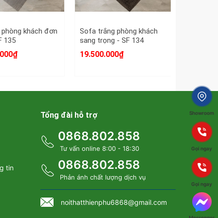
 phòng khách đơn
Sofa trắng phòng khách
F 135
sang trọng - SF 134
.000₫
19.500.000₫
Showroom
Tổng đài hỗ trợ
0868.802.858
Tư vấn online 8:00 - 18:30
Gọi ngay
0868.802.858
g tin
Phản ánh chất lượng dịch vụ
37 hiện đại
Gọi ngay
noithatthienphu6868@gmail.com
Không cầu kỳ trong chi tiết hay hoa văn, mẫu sofa này
Kiểu dáng gọn gàng giúp sản phẩm phù hợp với nhiều
Messenger