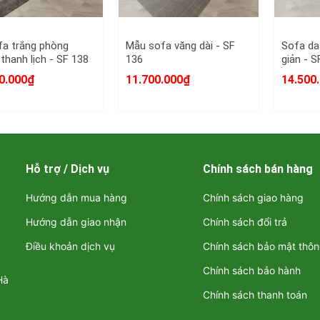
fa trắng phòng
Mẫu sofa văng dài - SF
Sofa da
thanh lịch - SF 138
136
giản - S
0.000₫
11.700.000₫
14.500
Hỗ trợ / Dịch vụ
Chính sách bán hàng
Hướng dẫn mua hàng
Chính sách giao hàng
Hướng dẫn giao nhận
Chính sách đổi trả
Điều khoản dịch vụ
Chính sách bảo mật thôn
Chính sách bảo hành
Sofa tối giản phòng khách - SF 1
Hà
Chính sách thanh toán
ết, điểm nổi bật của SF 137 nằm ở thiết kế tối giản nhưng tinh tế. 
 tượng nhờ tỉ lệ cân đối, đường nét dứt khoát và bố cục hài hòa. 