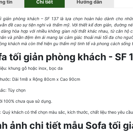
g tin
Chi tiết
Hướng dẫn
ối giản phòng khách – SF 137 là lựa chọn hoàn hảo dành cho nhữn
ẫn đề cao sự tiện nghi và thẩm mỹ. Với thiết kế đơn giản, đường né
 dàng hòa hợp với nhiều không gian nội thất khác nhau, từ căn hộ 
hắn và phần đệm êm ái mang lại cảm giác thoải mái tối đa cho ngườ
ng khách mà còn thể hiện gu thẩm mỹ tinh tế và phong cách sống tối
a tối giản phòng khách - SF 
liệu: khung gỗ hoặc inox, bọc da
 thước: Dài 1m8 x Rộng 80cm x Cao 90cm
sắc: Tùy chọn
ới 100% chưa qua sử dụng.
: Quý khách có thể chọn màu sắc, kích thước, chất liệu theo yêu cầu
h ảnh chi tiết mẫu Sofa tối 