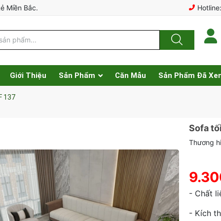
Rẻ Miền Bắc.
Hotline
Giới Thiệu
Sản Phẩm
Căn Mẫu
Sản Phẩm Đã Xe
F 137
Sofa tố
Thương hi
9.30
- Chất l
- Kích 