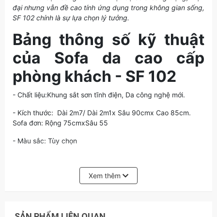
đại nhưng vẫn đề cao tính ứng dụng trong không gian sống,
SF 102 chính là sự lựa chọn lý tưởng.
Bảng thông số kỹ thuật
của Sofa da cao cấp
phòng khách - SF 102
- Chất liệu:Khung sắt sơn tĩnh điện, Da công nghệ mới.
- Kích thước: Dài 2m7/ Dài 2m1x Sâu 90cmx Cao 85cm.
Sofa đơn: Rộng 75cmxSâu 55
- Màu sắc: Tùy chọn
- Độ mới 100% chưa qua sử dụng.
Xem thêm
- Lưu ý: Quý khách có thể chọn màu sắc, kích thước, chất
liệu theo yêu cầu. Liên hệ nhận tư vấn ngay chi tiết sản
phẩm.
SẢN PHẨM LIÊN QUAN