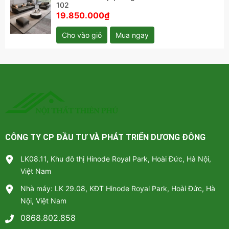
102
19.850.000₫
Cho vào giỏ
Mua ngay
Sofa da cao cấp phòng khách - SF 102 kết hợp với bàn trà
hiện đại
CÔNG TY CP ĐẦU TƯ VÀ PHÁT TRIỂN DƯƠNG ĐÔNG
LK08.11, Khu đô thị Hinode Royal Park, Hoài Đức, Hà Nội,
Việt Nam
Nhà máy: LK 29.08, KĐT Hinode Royal Park, Hoài Đức, Hà
Nội, Việt Nam
0868.802.858