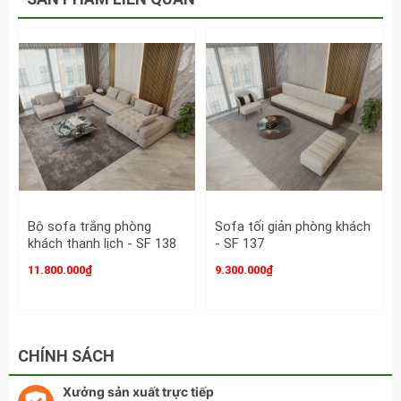
Ấn tượng với thiết kế
thẩm mỹ, chất liệu bền bỉ
của Sofa da cao cấp
phòng khách - SF 102
Bộ sofa trắng phòng
Sofa tối giản phòng khách
khách thanh lịch - SF 138
- SF 137
11.800.000₫
9.300.000₫
CHÍNH SÁCH
Xưởng sản xuất trực tiếp