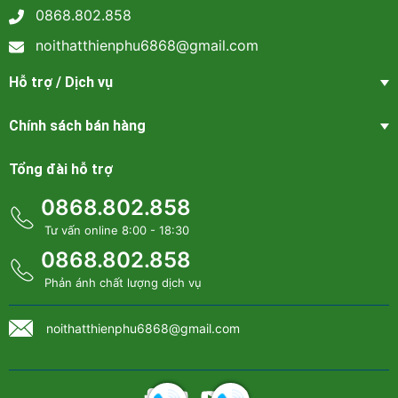
0868.802.858
noithatthienphu6868@gmail.com
Hỗ trợ / Dịch vụ
Chính sách bán hàng
Tổng đài hỗ trợ
0868.802.858
Tư vấn online 8:00 - 18:30
0868.802.858
Tủ quần áo kính hiện đại đẹp - QA 113
Phản ánh chất lượng dịch vụ
Tôn vinh giá trị thẩm mỹ của
noithatthienphu6868@gmail.com
không gian lưu trữ
Không gian bên trong tủ quần áo kính QA 113 được thiết kế