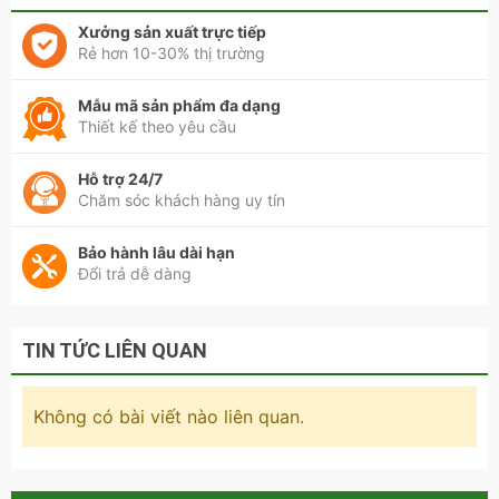
Xưởng sản xuất trực tiếp
Rẻ hơn 10-30% thị trường
Kích thước của tủ quần áo kính hiện đại đẹp - QA 113
Tủ quần áo kính hiện đại
Mẫu mã sản phẩm đa dạng
Thiết kế theo yêu cầu
đẹp – QA 113: Nâng tầm
Hỗ trợ 24/7
không gian phòng ngủ
Chăm sóc khách hàng uy tín
sang trọng
Bảo hành lâu dài hạn
Đổi trả dễ dàng
Trong xu hướng nội thất hiện đại, tủ quần áo không chỉ
dừng lại ở chức năng lưu trữ mà còn trở thành một phần
quan trọng trong việc định hình phong cách sống của gia
TIN TỨC LIÊN QUAN
chủ. Tủ quần áo kính hiện đại đẹp – QA 113 tại Nội thất
Thiên Phú là minh chứng rõ nét cho sự kết hợp hoàn hảo
giữa công năng tiện dụng và vẻ đẹp sang trọng, tinh tế,
Không có bài viết nào liên quan.
mang đến trải nghiệm sống đẳng cấp ngay trong không
gian phòng ngủ.
Thiết kế cánh kính – Điểm