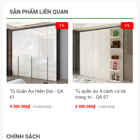
113
SẢN PHẨM LIÊN QUAN
5%
5%
Tủ Quần Áo Hiện Đại - QA
Tủ quần áo 4 cánh có kệ
61
trang trí - QA 07
9.500.000₫
6.900.000₫
10.000.000₫
7.300.000₫
CHÍNH SÁCH