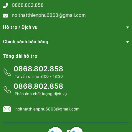
0868.802.858
noithatthienphu6868@gmail.com
Hỗ trợ / Dịch vụ
Tủ quần áo gỗ mẫu mới hiện đại - QA 87 tại Thiên Phú
Chính sách bán hàng
5 lý do nên chọn mua Tủ quần áo gỗ mẫu mới hiện đại – QA
87 tại Nội thất Thiên Phú
Tổng đài hỗ trợ
Thứ nhất, thiết kế hiện đại và tinh tế. Tủ quần áo gỗ QA 87
0868.802.858
được ra mắt với phong cách tối giản nhưng sang trọng, phù
hợp với xu hướng nội thất hiện nay. Các đường nét thanh
Tư vấn online 8:00 - 18:30
thoát, màu sắc nhã nhặn giúp sản phẩm dễ dàng kết hợp
0868.802.858
với nhiều kiểu không gian khác nhau, từ phòng ngủ chung
cư nhỏ gọn đến biệt thự rộng rãi. Không chỉ là nơi lưu trữ,
Phản ánh chất lượng dịch vụ
chiếc tủ còn trở thành điểm nhấn thẩm mỹ, tôn lên vẻ đẹp
hiện đại cho ngôi nhà.
noithatthienphu6868@gmail.com
Thứ hai, chất liệu gỗ bền bỉ, an toàn. QA 87 được sản xuất
từ gỗ công nghiệp cao cấp, đã qua xử lý chống ẩm mốc,
mối mọt và cong vênh. Bề mặt tủ được phủ lớp melamine