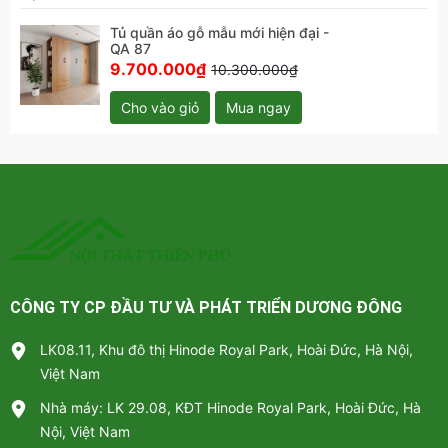
Tủ quần áo gỗ mẫu mới hiện đại -
QA 87
9.700.000₫
10.300.000₫
Tủ quần áo gỗ mẫu mới hiện đại - QA 87 phù hợp với nhiều
Cho vào giỏ
Mua ngay
gia đình
CÔNG TY CP ĐẦU TƯ VÀ PHÁT TRIỂN DƯƠNG ĐÔNG
LK08.11, Khu đô thị Hinode Royal Park, Hoài Đức, Hà Nội,
Việt Nam
Nhà máy: LK 29.08, KĐT Hinode Royal Park, Hoài Đức, Hà
Nội, Việt Nam