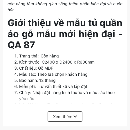
còn nâng tầm không gian sống thêm phần hiện đại và cuốn
hút.
Giới thiệu về mẫu tủ quần
áo gỗ mẫu mới hiện đại -
QA 87
Trạng thái: Còn hàng
Kích thước: C2400 x D2400 x R600mm
Chất liệu: Gỗ MDF
Màu sắc
:
Theo lựa chọn khách hàng
Bảo hành: 12 tháng
Miễn phí: Tư vấn thiết kế và lắp đặt
Chú ý: Nhận đặt hàng kích thước và màu sắc theo
yêu cầu
Liên Hệ Ngay: Tư vấn lựa chọn sản phẩm theo yêu
cầu của khách hàng và chi tiết hơn sản phẩm
Xem thêm
5 lý do nên chọn mua Tủ