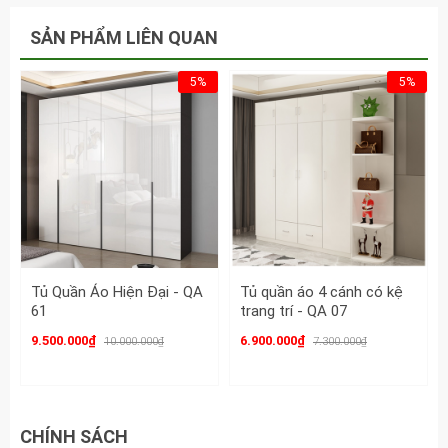
quần áo gỗ mẫu mới hiện
SẢN PHẨM LIÊN QUAN
đại - QA 87 tại nội thất
Thiên Phú
5%
5%
Tủ Quần Áo Hiện Đại - QA
Tủ quần áo 4 cánh có kệ
61
trang trí - QA 07
9.500.000₫
6.900.000₫
10.000.000₫
7.300.000₫
CHÍNH SÁCH