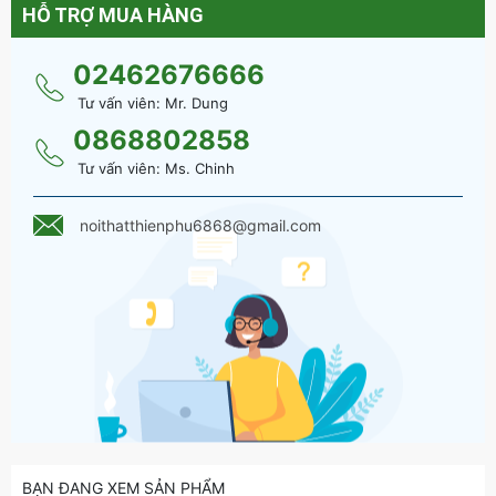
HỖ TRỢ MUA HÀNG
02462676666
Tư vấn viên: Mr. Dung
Tủ quần áo gỗ mẫu mới hiện đại - QA 87 đa dạng màu sắc
0868802858
Tư vấn viên: Ms. Chinh
noithatthienphu6868@gmail.com
BẠN ĐANG XEM SẢN PHẨM