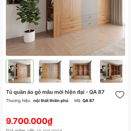
Tủ quần áo gỗ mẫu mới hiện đại - QA 87
Thương hiệu:
nội thất thiên phú
Mã:
QA 87
9.700.000₫
Giá niêm yết:
10.300.000₫