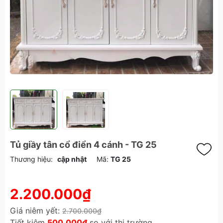
Tủ giầy tân cổ điển 4 cánh - TG 25
Thương hiệu:
cập nhật
Mã:
TG 25
2.200.000₫
Giá niêm yết:
2.700.000₫
Tiết kiệm
500.000₫
so với thị trường