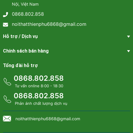
THIÊN PHÚ – HỆ THỐNG NỘI
Nội, Việt Nam
THẤT GIÁ RẺ & THANH LÝ
0868.802.858
LỚN NHẤT MIỀN BẮC
noithatthienphu6868@gmail.com
Hotline tư vấn bán hàng:
Hỗ trợ / Dịch vụ
Thông tin : Nội thất Thiên Phú
Chính sách bán hàng
* Đặt hàng online tại website: noithatthienphu.com
* Số hotline: 0868 802 858
Tổng đài hỗ trợ
* Facebook:
Nội thất thiên phú
* Email : noithatthienphu6868@gmail.com
0868.802.858
Tư vấn online 8:00 - 18:30
0868.802.858
Phản ánh chất lượng dịch vụ
noithatthienphu6868@gmail.com