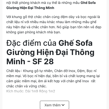
nội thất phòng khách mà cụ thể là những mẫu
Ghế Sofa
Giường Hiện Đại Thông Minh
Với khung gỗ thịt chắc chắn cùng đệm dày và bọc ngoài là
chất liệu nỉ với nhiều màu khác nhau làm những mẫu ghế
này hiện đại và chắc chắn hơn. Nó giúp bạn tôn nên vẻ đẹp
không gian phòng khách nhà bạn.
Đặc điểm của
Ghế Sofa
Giường Hiện Đại Thông
Minh - SF 28
Chất liệu : Khung gỗ tự nhiên, Chân đỡ Inox, Đệm, Bọc nỉ
mềm mại. Vỏ bọc nỉ hiện đại, bền bỉ và chất lượng mang lại
cảm giác mềm mại, êm ái kết hợp với chân ghế Inox rất
chắc chắn và vững chắc.
Kích thước: Dài 1m9 Rộng 1m2
Màu sắc: Cam hoặc rất nhiều màu sắc lựa chọn theo sở
thích quý khách
Xem thêm
Độ mới 100% chưa qua sử dụng.