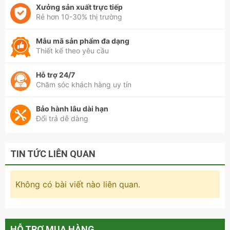
Thiết kế ảnh hưởng trực tiếp đến thẩm mỹ không gian vì
Xưởng sản xuất trực tiếp
vậy cần chọn mẫu tủ tivi đẹp, nhưng cũng thật tiện ích khi
Rẻ hơn 10-30% thị trường
sử dụng
Chất liệu đảm bảo tuổi thọ kệ ti vi phòng khách bền cùng
Mẫu mã sản phẩm đa dạng
thời gian, phù hợp với môi trường và điều kiện gia đình
Thiết kế theo yêu cầu
Màu sắc hài hòa khi kết hợp cùng đồ nội thất khách nhưng
cũng tạo được sự nổi bật
Hỗ trợ 24/7
Dịch vụ bán hàng tốt , dịch vụ chất lượng tốt nên chọn đơn
Chăm sóc khách hàng uy tín
vị uy tín
NỘI THẤT THIÊN PHÚ – HỆ
Bảo hành lâu dài hạn
Đổi trả dễ dàng
THỐNG NỘI THẤT GIÁ RẺ
LỚN NHẤT MIỀN BẮC
TIN TỨC LIÊN QUAN
Hotline tư vấn bán hàng:
Ms Thảo:0868802858
Không có bài viết nào liên quan.
https://noithatthienphu.com/
HỖ TRỢ MUA HÀNG