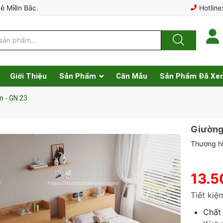
Rẻ Miền Bắc.
Hotline
Giới Thiệu
Sản Phẩm
Căn Mẫu
Sản Phẩm Đã Xe
n - GN 23
Giường 
Thương hi
13.5
Tiết ki
Chất