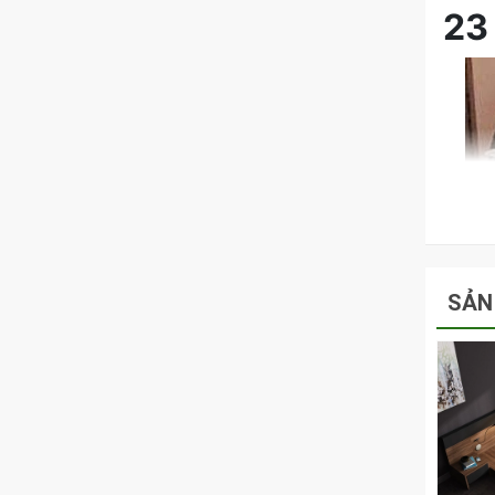
23
SẢN