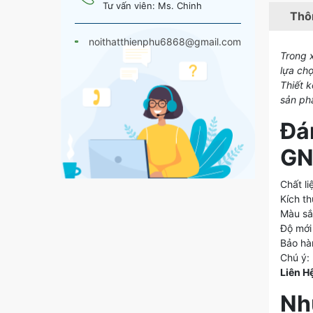
Tư vấn viên: Ms. Chinh
Thôn
noithatthienphu6868@gmail.com
Trong x
lựa ch
Thiết 
sản ph
Đá
GN
Chất l
Kích t
Màu sắ
Độ mới
Bảo hà
Chú ý:
Liên H
Nh