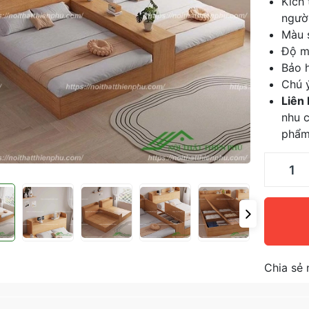
Kích
người
Màu 
Độ m
Bảo h
Chú ý
Liên
nhu c
phẩ
Chia sẻ 