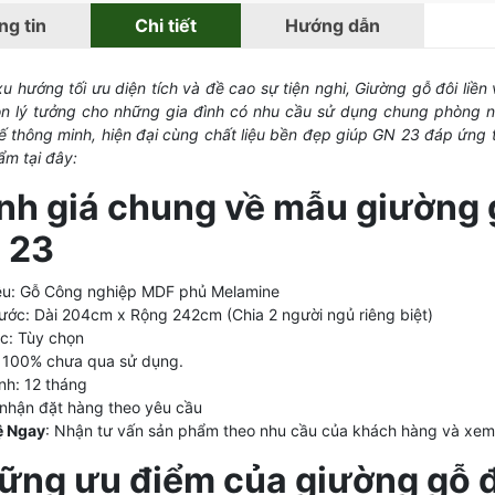
g tin
Chi tiết
Hướng dẫn
u hướng tối ưu diện tích và đề cao sự tiện nghi, Giường gỗ đôi liề
ọn lý tưởng cho những gia đình có nhu cầu sử dụng chung phòng 
kế thông minh, hiện đại cùng chất liệu bền đẹp giúp GN 23 đáp ứng 
ẩm tại đây:
nh giá chung về mẫu giường g
 23
iệu: Gỗ Công nghiệp MDF phủ Melamine
hước: Dài 204cm x Rộng 242cm (Chia 2 người ngủ riêng biệt)
c: Tùy chọn
 100% chưa qua sử dụng.
nh: 12 tháng
 nhận đặt hàng theo yêu cầu
ệ Ngay
: Nhận tư vấn sản phẩm theo nhu cầu của khách hàng và xem 
ững ưu điểm của giường gỗ đô