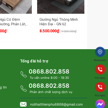
 Ngủ Có Đệm
Giường Ngủ Thông Minh
Giường Ng
iường, Phản Lật,
Hiện Đại - GN 62
Năng - G
Đồ - GN 61
000₫
8.500.000₫
5.500.00
9.000.000₫
Showroom
Tổng đài hỗ trợ
0868.802.858
Tư vấn online 8:00 - 18:30
Gọi ngay
0868.802.858
g tin
Phản ánh chất lượng dịch vụ
Gọi ngay
 - GN 23
noithatthienphu6868@gmail.com