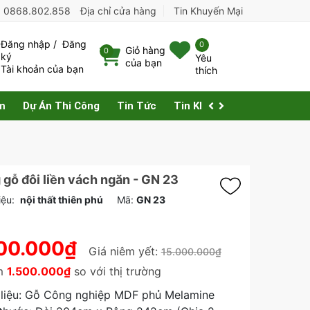
:
0868.802.858
Địa chỉ cửa hàng
Tin Khuyến Mại
Đăng nhập
/
Đăng
0
Giỏ hàng
0
ký
Yêu
của bạn
Tài khoản của bạn
thích
m
Dự Án Thi Công
Tin Tức
Tin Khuyến Mại
Liên Hệ
gỗ đôi liền vách ngăn - GN 23
ệu:
nội thất thiên phú
Mã:
GN 23
00.000₫
Giá niêm yết:
15.000.000₫
ệm
1.500.000₫
so với thị trường
 liệu: Gỗ Công nghiệp MDF phủ Melamine