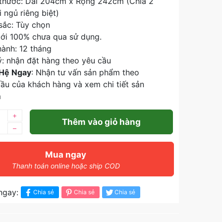
 thước: Dài 204cm x Rộng 242cm (Chia 2
 ngủ riêng biệt)
sắc: Tùy chọn
ới 100% chưa qua sử dụng.
ành: 12 tháng
: nhận đặt hàng theo yêu cầu
 Hệ Ngay
: Nhận tư vấn sản phẩm theo
ầu của khách hàng và xem chi tiết sản
m
+
Thêm vào giỏ hàng
–
Mua ngay
Thanh toán online hoặc ship COD
ngay:
Chia sẻ
Chia sẻ
Chia sẻ