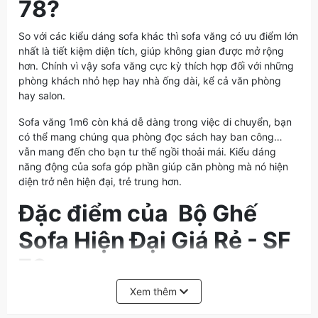
78?
So với các kiểu dáng sofa khác thì sofa văng có ưu điểm lớn
nhất là tiết kiệm diện tích, giúp không gian được mở rộng
hơn. Chính vì vậy sofa văng cực kỳ thích hợp đối với những
phòng khách nhỏ hẹp hay nhà ống dài, kể cả văn phòng
hay salon.
Sofa văng 1m6 còn khá dễ dàng trong việc di chuyển, bạn
có thể mang chúng qua phòng đọc sách hay ban công…
vẫn mang đến cho bạn tư thế ngồi thoải mái. Kiểu dáng
năng động của sofa góp phần giúp căn phòng mà nó hiện
diện trở nên hiện đại, trẻ trung hơn.
Đặc điểm của Bộ Ghế
Sofa Hiện Đại Giá Rẻ - SF
78
Xem thêm
Chất liệu
:Khung gỗ tự nhiên, Bọc đệm Nỉ mềm mượt, êm ái
Kích thước
: Dài:1m6 x Sâu:70cm