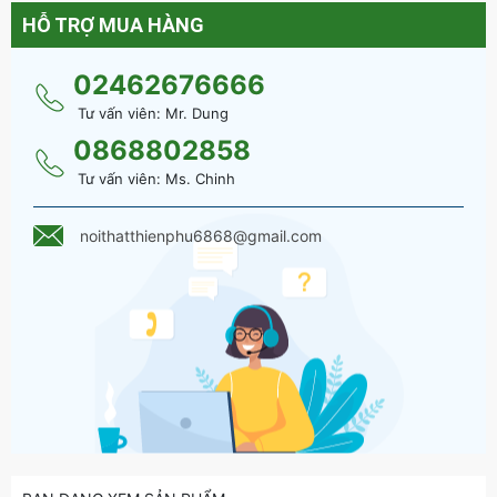
HỖ TRỢ MUA HÀNG
Ưu điểm lớn của sofa văng là không tốn nhiều diện tích kê.
Có thể kê sát tường và chỉ tốn khoảng 2 – 4 m2. Rất thích
02462676666
hợp với không gian phòng khách nhỏ, phòng hẹp một chiều,
phòng riêng cá nhân… Khi có thêm khách thì có thể sử dụng
Tư vấn viên: Mr. Dung
thêm các ghế đôn dự phòng.
0868802858
Dành cho các không gian đẹp hiện đại như:
Tư vấn viên: Ms. Chinh
Phòng khách nhỏ: nhà phố nhỏ, nhà chung cư nhỏ, chung
noithatthienphu6868@gmail.com
cư mini
Không gian cửa hàng vừa để trang trí vừa sử dụng làm ghế
sofa chờ
Không gian quán cafe, trà sữa, đồ ăn nhanh,
Sảnh khách sạn, sảnh tòa nhà lớn, nhà nghỉ,…
Tính năng của Bộ Ghế
Sofa Hiện Đại Giá Rẻ - SF
78