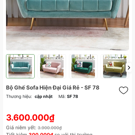
Bộ Ghế Sofa Hiện Đại Giá Rẻ - SF 78
Thương hiệu:
cập nhật
Mã:
SF 78
3.600.000₫
Giá niêm yết:
3.900.000₫
Tiết kiệm
300.000₫
so với thị trường