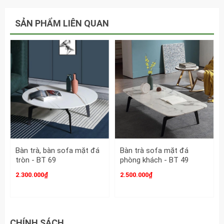
Màu sắc
: Tùy chọn theo yêu cầu
Đặt hàng:
Quý khách có thể đặt hàng theo màu sắc, khung,
SẢN PHẨM LIÊN QUAN
chất liệu
Chú ý: Giá chưa bao gồm VAT
Bàn trà, bàn sofa mặt đá
Bàn trà sofa mặt đá
tròn - BT 69
phòng khách - BT 49
2.300.000₫
2.500.000₫
CHÍNH SÁCH