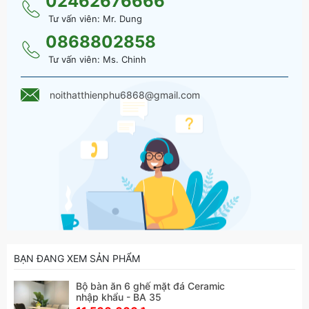
02462676666
Tủ quần áo
Tư vấn viên: Mr. Dung
Thông tin : Nội thất Thiên Phú
0868802858
Tư vấn viên: Ms. Chinh
* Đặt hàng online tại website: noithatthienphu.com
* Số hotline: 0868 802 858
* Facebook:
Nội thất thiên phú
noithatthienphu6868@gmail.com
* Email : noithatthienphu6868@gmail.com
BẠN ĐANG XEM SẢN PHẨM
Bộ bàn ăn 6 ghế mặt đá Ceramic
nhập khẩu - BA 35