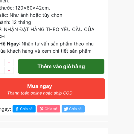
điện.
 thước: 120x60x42cm.
sắc: Như ảnh hoặc tùy chọn
ành: 12 tháng
ý: NHẬN ĐẶT HÀNG THEO YÊU CẦU CỦA
CH
 Hệ Ngay
: Nhận tư vấn sản phẩm theo nhu
ủa khách hàng và xem chi tiết sản phẩm
+
Thêm vào giỏ hàng
–
Mua ngay
Thanh toán online hoặc ship COD
ngay:
Chia sẻ
Chia sẻ
Chia sẻ