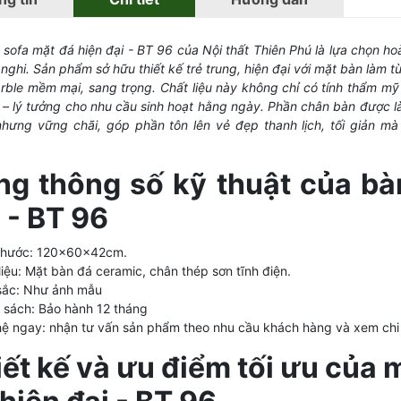
 sofa mặt đá hiện đại - BT 96 của Nội thất Thiên Phú là lựa chọn h
 nghi. Sản phẩm sở hữu thiết kế trẻ trung, hiện đại với mặt bàn làm
rble mềm mại, sang trọng. Chất liệu này không chỉ có tính thẩm m
 – lý tưởng cho nhu cầu sinh hoạt hằng ngày. Phần chân bàn được làm
hưng vững chãi, góp phần tôn lên vẻ đẹp thanh lịch, tối giản 
ng thông số kỹ thuật của bàn
 - BT 96
 thước: 120x60x42cm.
liệu: Mặt bàn đá ceramic, chân thép sơn tĩnh điện.
sắc: Như ảnh mẫu
h sách: Bảo hành 12 tháng
 hệ ngay: nhận tư vấn sản phẩm theo nhu cầu khách hàng và xem chi
ết kế và ưu điểm tối ưu của 