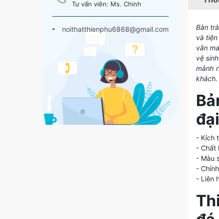
Tư vấn viên: Ms. Chinh
Bàn trà
noithatthienphu6868@gmail.com
và tiện
vân ma
vệ sinh
mảnh n
khách.
Bả
đại
- Kích
- Chất 
- Màu 
- Chín
- Liên
Thi