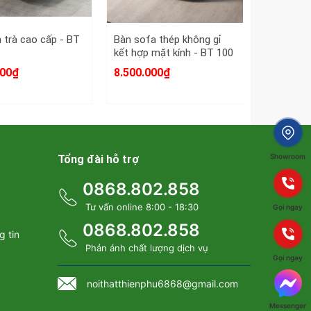
 trà cao cấp - BT
Bàn sofa thép không gỉ
Bàn trà tr
kết hợp mặt kính - BT 100
đơn giản 
000₫
8.500.000₫
10.500.0
Showroom
Tổng đài hỗ trợ
0868.802.858
Tư vấn online 8:00 - 18:30
Gọi ngay
0868.802.858
g tin
Phản ánh chất lượng dịch vụ
p với nhiều không gian
Gọi ngay
noithatthienphu6868@gmail.com
Messenger