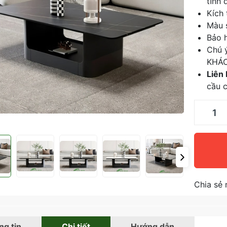
tĩnh 
Kích
Màu 
Bảo h
Chú 
KHÁ
Liên
cầu c
Chia sẻ 
g tin
Chi tiết
Hướng dẫn