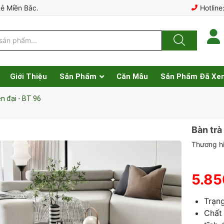
Rẻ Miền Bắc.
Hotline
Giới Thiệu
Sản Phẩm
Căn Mẫu
Sản Phẩm Đã Xe
n đại - BT 96
Bàn trà
Thương hi
5.85
Trạn
Chất 