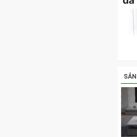
đá 
SẢN