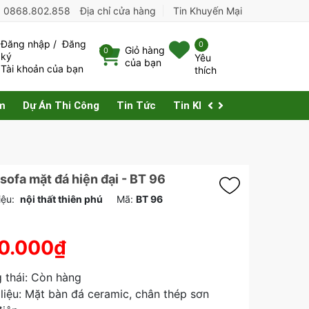
:
0868.802.858
Địa chỉ cửa hàng
Tin Khuyến Mại
Đăng nhập
/
Đăng
0
Giỏ hàng
0
ký
Yêu
của bạn
Tài khoản của bạn
thích
m
Dự Án Thi Công
Tin Tức
Tin Khuyến Mại
Liên Hệ
 sofa mặt đá hiện đại - BT 96
ệu:
nội thất thiên phú
Mã:
BT 96
0.000₫
g thái: Còn hàng
liệu: Mặt bàn đá ceramic, chân thép sơn