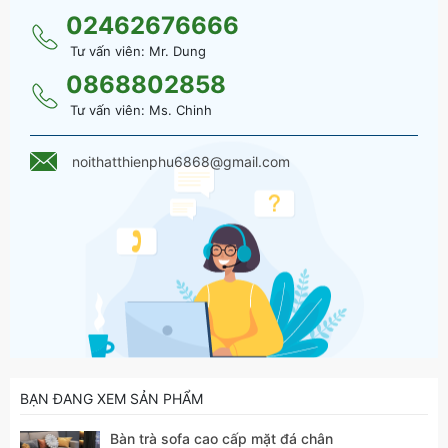
02462676666
Tư vấn viên: Mr. Dung
0868802858
Tư vấn viên: Ms. Chinh
Các chi tiết như chân bàn, tay kéo được mạ vàng sang
trọng và nổi bật
noithatthienphu6868@gmail.com
BẠN ĐANG XEM SẢN PHẨM
Bàn trà sofa cao cấp mặt đá chân