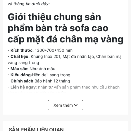
và thông tin dưới đây:
Giới thiệu chung sản
phẩm bàn trà sofa cao
cấp mặt đá chân mạ vàng
- Kích thước:
1300*700*450 mm
- Chất liệu:
Khung Inox 201, Mặt đá nhân tạo, Chân bàn mạ
vàng sang trọng
- Màu sắc:
Như ảnh mẫu
- Kiểu dáng
:Hiện đại, sang trọng
- Chính sách
:Bảo hành 12 tháng
- Liên hệ ngay
: nhận tư vấn sản phẩm theo nhu cầu khách
hàng và xem chi tiết sản phẩm
Đánh giá ưu điểm của
Xem thêm
bàn trà sofa cao cấp mặt
đá chân mạ vàng
SẢN PHẨM LIÊN QUAN