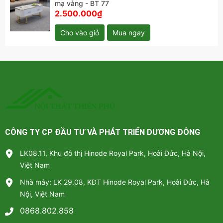
mạ vàng - BT 77
2.500.000₫
Cho vào giỏ
Mua ngay
Sản phẩm cũng có nhiều sự lựa chọn màu sắc
CÔNG TY CP ĐẦU TƯ VÀ PHÁT TRIỂN DƯƠNG ĐÔNG
LK08.11, Khu đô thị Hinode Royal Park, Hoài Đức, Hà Nội,
Việt Nam
Nhà máy: LK 29.08, KĐT Hinode Royal Park, Hoài Đức, Hà
Nội, Việt Nam
0868.802.858