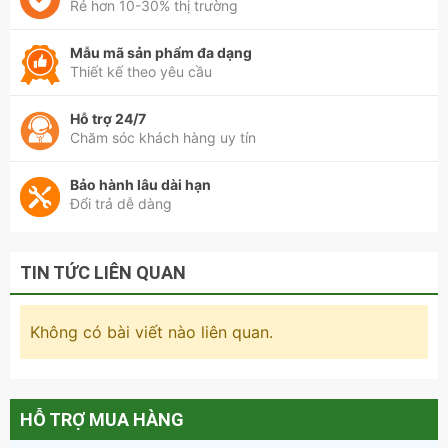
Rẻ hơn 10-30% thị trường
Bàn trà sofa cao cấp mặt đá chân mạ vàng - BT 87 có hình
Mẫu mã sản phẩm đa dạng
Thiết kế theo yêu cầu
dạng vuông vắn, bo góc an toàn cho mọi thành viên trong
gia đình
Hỗ trợ 24/7
Chăm sóc khách hàng uy tín
Bảo hành lâu dài hạn
Đổi trả dễ dàng
TIN TỨC LIÊN QUAN
Không có bài viết nào liên quan.
HỖ TRỢ MUA HÀNG